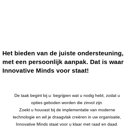
Innovative Minds biedt hands on ondersteuning voor bedrijven bij
het versterken van identiteit en de ontwikkeling van new business,
implementatie van technologie, educatie en
onderwijsvernieuwingen.
Scrol
Het bieden van de juiste ondersteuning,
omlaag
met een persoonlijk aanpak. Dat is waar
naar
inhoud
Innovative Minds voor staat!
De taak begint bij u: begrijpen wat u nodig hebt, zodat u
opties geboden worden die zinvol zijn.
Zoekt u houvast bij de implementatie van moderne
technologie en wil je draagvlak creëren in uw organisatie,
Innovative Minds staat voor u klaar met raad en daad.