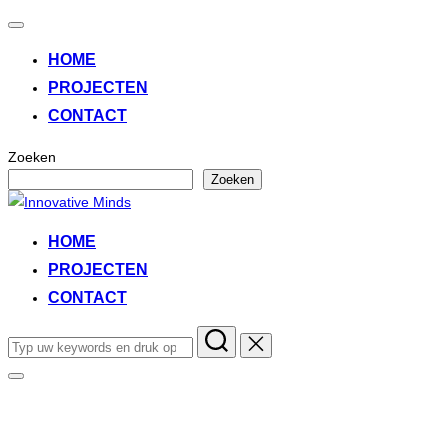
Toggle
navigatie
HOME
PROJECTEN
CONTACT
Zoeken
Zoeken
Ga
naar
HOME
de
PROJECTEN
inhoud
CONTACT
Zoek
naar:
Toggle
zijbalk
Innovatie en educatie!
&
navigatie